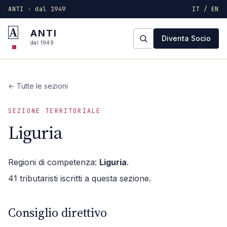
ANTI · dal 1949
IT / EN
A
ANTI
Diventa Socio
dal 1949
← Tutte le sezioni
SEZIONE TERRITORIALE
Liguria
Regioni di competenza:
Liguria
.
41
tributaristi iscritti a questa sezione.
Consiglio direttivo