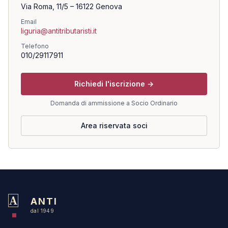
Via Roma, 11/5 – 16122 Genova
Email
liguria@antitributaristi.it
Telefono
010/29117911
Richiedi l'iscrizione →
Domanda di ammissione a Socio Ordinario
Area riservata soci
A
ANTI
dal 1949