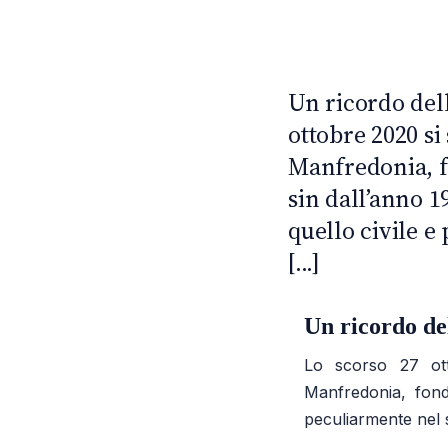
NEWS
ANTI · MCMXLIX
Un ricordo del
ottobre 2020 si
Manfredonia, f
sin dall’anno 1
quello civile e
[...]
Un ricordo de
Lo scorso 27 ott
Manfredonia, fond
peculiarmente nel s