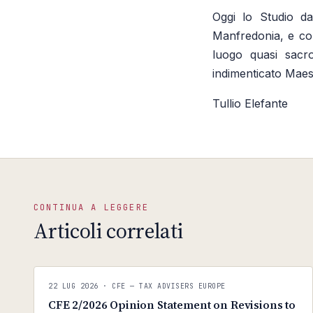
Oggi lo Studio da
Manfredonia, e con
luogo quasi sacro
indimenticato Maes
Tullio Elefante
CONTINUA A LEGGERE
Articoli correlati
CFE — TAX ADVISERS EUROPE
22 LUG 2026
· CFE — TAX ADVISERS EUROPE
ANTI · MCMXLIX
CFE 2/2026 Opinion Statement on Revisions to