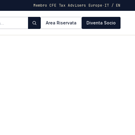
Membro CFE Tax Advisers Europe
·
IT / EN
Area Riservata
Diventa Socio