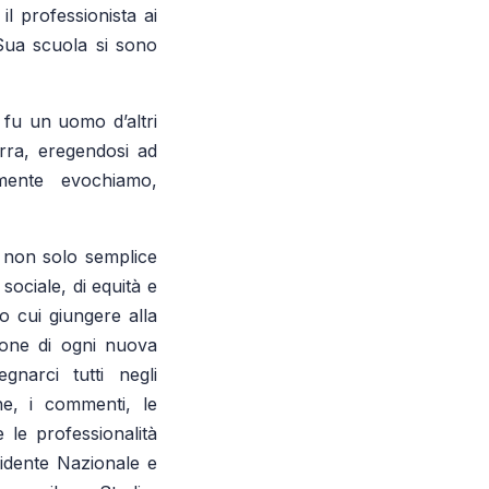
l professionista ai
a Sua scuola si sono
 fu un uomo d’altri
erra, eregendosi ad
mente evochiamo,
a, non solo semplice
sociale, di equità e
so cui giungere alla
ione di ogni nuova
gnarci tutti negli
he, i commenti, le
 le professionalità
idente Nazionale e