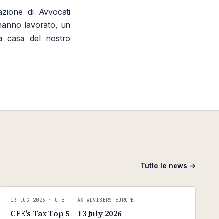
azione di Avvocati
hanno lavorato, un
la casa del nostro
Tutte le news →
C
CFE — TAX ADVISERS EUROPE
13 LUG 2026
· CFE — TAX ADVISERS EUROPE
ANTI · MCMXLIX
CFE's Tax Top 5 – 13 July 2026