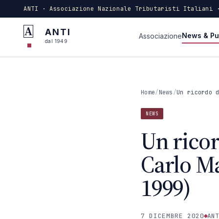
ANTI · Associazione Nazionale Tributaristi Italiani 
A
ANTI
News & Pu
Associazione
dal 1949
Home
/
News
/
Un ricordo 
NEWS
Un ricor
Carlo M
1999)
7 DICEMBRE 2020
ANT