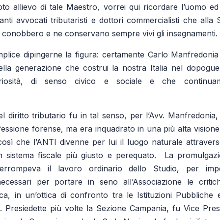
o allievo di tale Maestro, vorrei qui ricordare l’uomo ed i
tanti avvocati tributaristi e dottori commercialisti che all
lo conobbero e ne conservano sempre vivi gli insegnamenti.
plice dipingerne la figura: certamente Carlo Manfredonia
ella generazione che costrui la nostra Italia nel dopogu
riosità, di senso civico e sociale e che continua
l diritto tributario fu in tal senso, per l’Avv. Manfredoni
fessione forense, ma era inquadrato in una più alta visione 
 così che l’ANTI divenne per lui il luogo naturale attraver
un sistema fiscale più giusto e perequato. La promulgaz
errompeva il lavoro ordinario dello Studio, per impe
ecessari per portare in seno all’Associazione le critic
ca, in un’ottica di confronto tra le Istituzioni Pubbliche e
 Presiedette più volte la Sezione Campania, fu Vice Pres