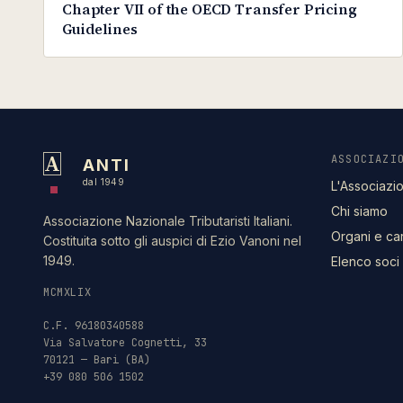
Chapter VII of the OECD Transfer Pricing
Guidelines
A
ASSOCIAZI
ANTI
dal 1949
L'Associazi
Chi siamo
Associazione Nazionale Tributaristi Italiani.
Organi e ca
Costituita sotto gli auspici di Ezio Vanoni nel
1949.
Elenco soci
MCMXLIX
C.F. 96180340588
Via Salvatore Cognetti, 33
70121 — Bari (BA)
+39 080 506 1502