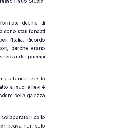
esso il suo Studio,
 formate decine di
tà sono stati fondati
er l’Italia. Ricordo
utori, perché erano
scenza dei principi
tà profonda che lo
o ai suoi allievi è
godere della gaiezza
 collaboratori dello
ignificava non solo