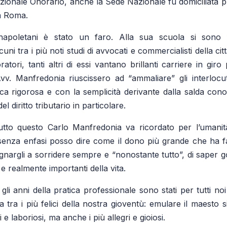
zionale Onorario, anche la Sede Nazionale fu domiciliata pr
a Roma.
i napoletani è stato un faro. Alla sua scuola si sono
cuni tra i più noti studi di avvocati e commercialisti della cit
atori, tanti altri di essi vantano brillanti carriere in giro p
Avv. Manfredonia riuscissero ad “ammaliare” gli interloc
ca rigorosa e con la semplicità derivante dalla salda cono
del diritto tributario in particolare.
tto questo Carlo Manfredonia va ricordato per l’umani
 senza enfasi posso dire come il dono più grande che ha fatt
egnargli a sorridere sempre e “nonostante tutto”, di saper 
 e realmente importanti della vita.
gli anni della pratica professionale sono stati per tutti noi
 tra i più felici della nostra gioventù: emulare il maesto s
i e laboriosi, ma anche i più allegri e gioiosi.