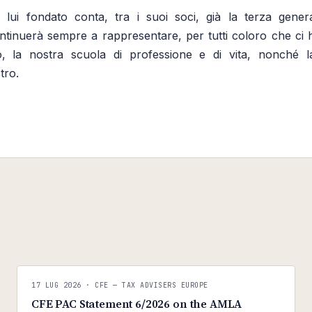
 lui fondato conta, tra i suoi soci, già la terza gener
tinuerà sempre a rappresentare, per tutti coloro che ci 
, la nostra scuola di professione e di vita, nonché 
tro.
C
C
CFE — TAX ADVISERS EUROPE
17 LUG 2026
· CFE — TAX ADVISERS EUROPE
ANTI · MCMXLIX
CFE PAC Statement 6/2026 on the AMLA