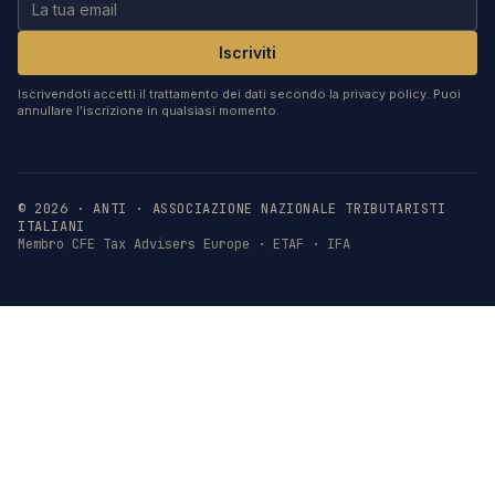
Iscriviti
Iscrivendoti accetti il trattamento dei dati secondo la privacy policy. Puoi
annullare l’iscrizione in qualsiasi momento.
©
2026
· ANTI · ASSOCIAZIONE NAZIONALE TRIBUTARISTI
ITALIANI
Membro CFE Tax Advisers Europe · ETAF · IFA