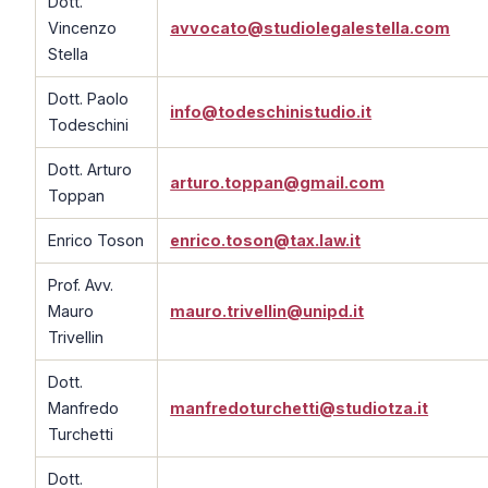
Dott.
Vincenzo
avvocato@studiolegalestella.com
Stella
Dott. Paolo
info@todeschinistudio.it
Todeschini
Dott. Arturo
arturo.toppan@gmail.com
Toppan
Enrico Toson
enrico.toson@tax.law.it
Prof. Avv.
Mauro
mauro.trivellin@unipd.it
Trivellin
Dott.
Manfredo
manfredoturchetti@studiotza.it
Turchetti
Dott.