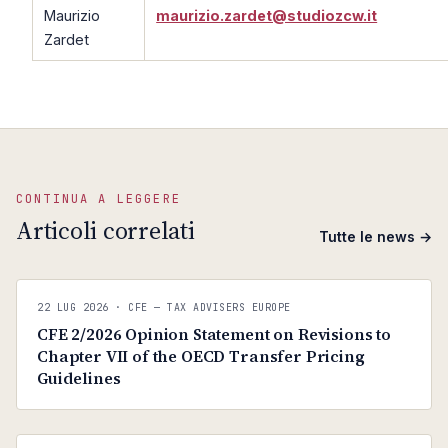
Maurizio
maurizio.zardet@studiozcw.it
Zardet
CONTINUA A LEGGERE
Articoli correlati
Tutte le news →
C
CFE — TAX ADVISERS EUROPE
22 LUG 2026
· CFE — TAX ADVISERS EUROPE
ANTI · MCMXLIX
CFE 2/2026 Opinion Statement on Revisions to
Chapter VII of the OECD Transfer Pricing
Guidelines