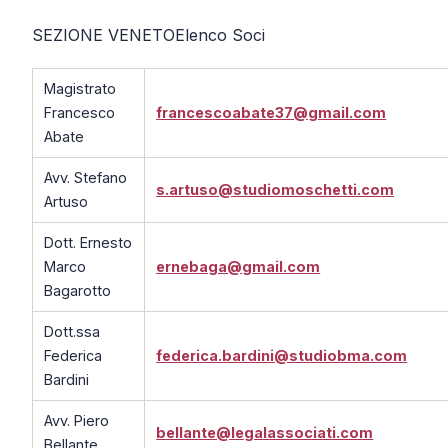
SEZIONE VENETO
Elenco Soci
Magistrato
Francesco
francescoabate37@gmail.com
Abate
Avv. Stefano
s.artuso@studiomoschetti.com
Artuso
Dott. Ernesto
Marco
ernebaga@gmail.com
Bagarotto
Dott.ssa
Federica
federica.bardini@studiobma.com
Bardini
Avv. Piero
bellante@legalassociati.com
Bellante