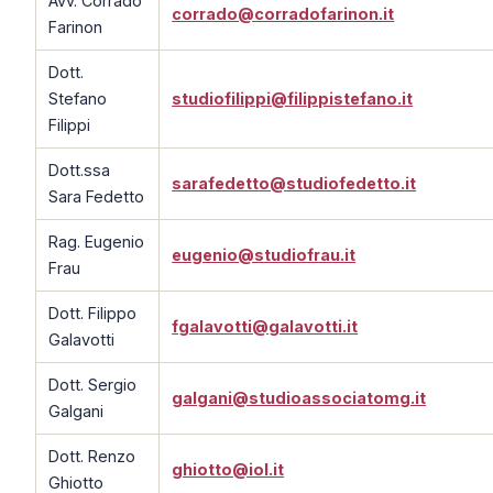
Avv. Corrado
corrado@corradofarinon.it
Farinon
Dott.
Stefano
studiofilippi@filippistefano.it
Filippi
Dott.ssa
sarafedetto@studiofedetto.it
Sara Fedetto
Rag. Eugenio
eugenio@studiofrau.it
Frau
Dott. Filippo
fgalavotti@galavotti.it
Galavotti
Dott. Sergio
galgani@studioassociatomg.it
Galgani
Dott. Renzo
ghiotto@iol.it
Ghiotto