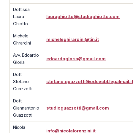
Dott.ssa
Laura
lauraghiotto@studioghiotto.com
Ghiotto
Michele
micheleghirardini@tin.it
Ghrardini
Avv. Edoardo
edoardogloria@gmail.com
Gloria
Dott.
Stefano
stefano.guazzotti@odcecbl.legalmail.i
Guazzotti
Dott.
Giannantonio
studioguazzotti@gmail.com
Guazzotti
Nicola
info@nicolalorenzini.it