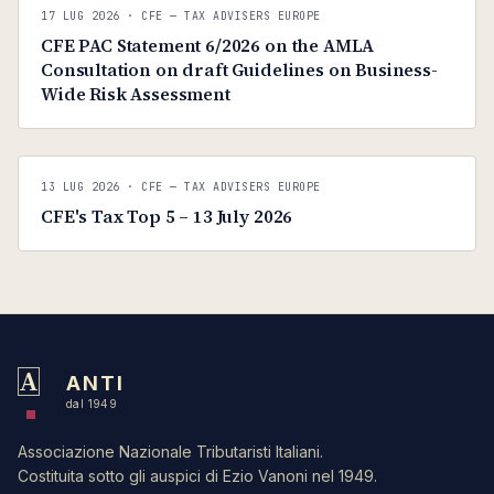
C
CFE — TAX ADVISERS EUROPE
17 LUG 2026
· CFE — TAX ADVISERS EUROPE
ANTI · MCMXLIX
CFE PAC Statement 6/2026 on the AMLA
Consultation on draft Guidelines on Business-
Wide Risk Assessment
C
CFE — TAX ADVISERS EUROPE
13 LUG 2026
· CFE — TAX ADVISERS EUROPE
ANTI · MCMXLIX
CFE's Tax Top 5 – 13 July 2026
A
ANTI
dal 1949
Associazione Nazionale Tributaristi Italiani.
Costituita sotto gli auspici di Ezio Vanoni nel 1949.