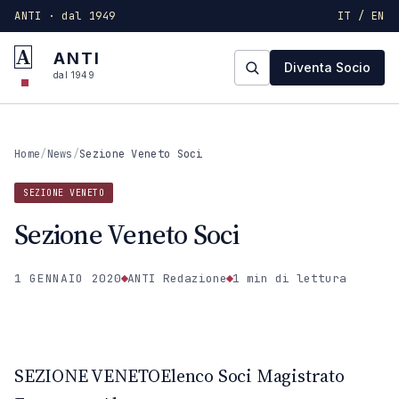
ANTI · dal 1949
IT / EN
A
ANTI
Diventa Socio
dal 1949
Home
/
News
/
Sezione Veneto Soci
SEZIONE VENETO
Sezione Veneto Soci
1 GENNAIO 2020
ANTI Redazione
1 min
di lettura
SEZIONE VENETO
ANTI · MCMXLIX
SEZIONE VENETOElenco Soci Magistrato