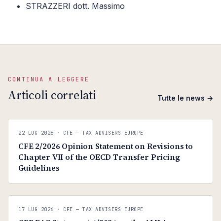
STRAZZERI dott. Massimo
CONTINUA A LEGGERE
Articoli correlati
Tutte le news →
C
CFE — TAX ADVISERS EUROPE
22 LUG 2026
· CFE — TAX ADVISERS EUROPE
ANTI · MCMXLIX
CFE 2/2026 Opinion Statement on Revisions to
Chapter VII of the OECD Transfer Pricing
Guidelines
C
CFE — TAX ADVISERS EUROPE
17 LUG 2026
· CFE — TAX ADVISERS EUROPE
ANTI · MCMXLIX