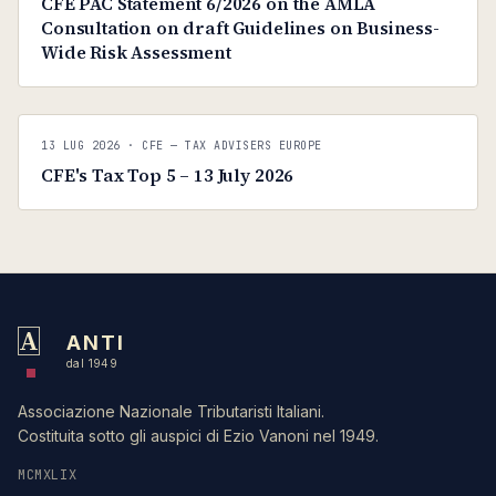
CFE PAC Statement 6/2026 on the AMLA
Consultation on draft Guidelines on Business-
Wide Risk Assessment
C
CFE — TAX ADVISERS EUROPE
13 LUG 2026
· CFE — TAX ADVISERS EUROPE
ANTI · MCMXLIX
CFE's Tax Top 5 – 13 July 2026
A
ANTI
dal 1949
Associazione Nazionale Tributaristi Italiani.
Costituita sotto gli auspici di Ezio Vanoni nel 1949.
MCMXLIX