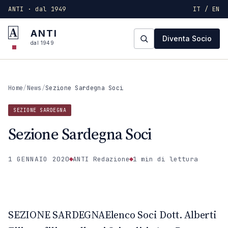
ANTI · dal 1949
IT / EN
A
ANTI
Diventa Socio
dal 1949
Home
/
News
/
Sezione Sardegna Soci
SEZIONE SARDEGNA
Sezione Sardegna Soci
1 GENNAIO 2020
ANTI Redazione
1 min
di lettura
SEZIONE SARDEGNA
ANTI · MCMXLIX
SEZIONE SARDEGNAElenco Soci Dott. Alberti