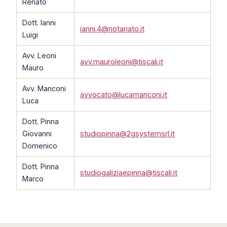
Renato
Dott. Ianni
ianni.4@notariato.it
Luigi
Avv. Leoni
avv.mauroleoni@tiscali.it
Mauro
Avv. Manconi
avvocato@lucamanconi.it
Luca
Dott. Pinna
Giovanni
studiopinna@2gsystemsrl.it
Domenico
Dott. Pinna
studiogaliziaepinna@tiscali.it
Marco