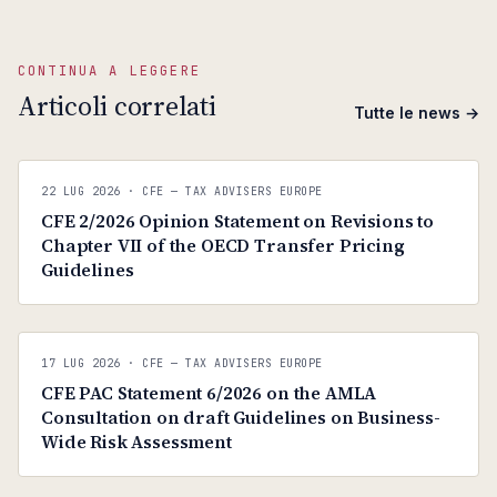
CONTINUA A LEGGERE
Articoli correlati
Tutte le news →
C
CFE — TAX ADVISERS EUROPE
22 LUG 2026
· CFE — TAX ADVISERS EUROPE
ANTI · MCMXLIX
CFE 2/2026 Opinion Statement on Revisions to
Chapter VII of the OECD Transfer Pricing
Guidelines
C
CFE — TAX ADVISERS EUROPE
17 LUG 2026
· CFE — TAX ADVISERS EUROPE
ANTI · MCMXLIX
CFE PAC Statement 6/2026 on the AMLA
Consultation on draft Guidelines on Business-
Wide Risk Assessment