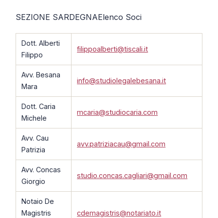
SEZIONE SARDEGNA
Elenco Soci
Dott. Alberti
filippoalberti@tiscali.it
Filippo
Avv. Besana
info@studiolegalebesana.it
Mara
Dott. Caria
mcaria@studiocaria.com
Michele
Avv. Cau
avv.patriziacau@gmail.com
Patrizia
Avv. Concas
studio.concas.cagliari@gmail.com
Giorgio
Notaio De
Magistris
cdemagistris@notariato.it