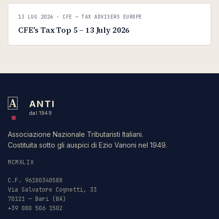
C
CFE — TAX ADVISERS EUROPE
13 LUG 2026
· CFE — TAX ADVISERS EUROPE
ANTI · MCMXLIX
CFE's Tax Top 5 – 13 July 2026
A
ANTI
dal 1949
Associazione Nazionale Tributaristi Italiani.
Costituita sotto gli auspici di Ezio Vanoni nel 1949.
MCMXLIX
C.F. 96180340588
Via Salvatore Cognetti, 33
70121 — Bari (BA)
+39 080 506 1502