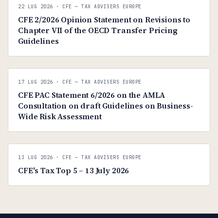
C
CFE — TAX ADVISERS EUROPE
22 LUG 2026
· CFE — TAX ADVISERS EUROPE
ANTI · MCMXLIX
CFE 2/2026 Opinion Statement on Revisions to
Chapter VII of the OECD Transfer Pricing
Guidelines
C
CFE — TAX ADVISERS EUROPE
17 LUG 2026
· CFE — TAX ADVISERS EUROPE
ANTI · MCMXLIX
CFE PAC Statement 6/2026 on the AMLA
Consultation on draft Guidelines on Business-
Wide Risk Assessment
C
CFE — TAX ADVISERS EUROPE
13 LUG 2026
· CFE — TAX ADVISERS EUROPE
ANTI · MCMXLIX
CFE's Tax Top 5 – 13 July 2026