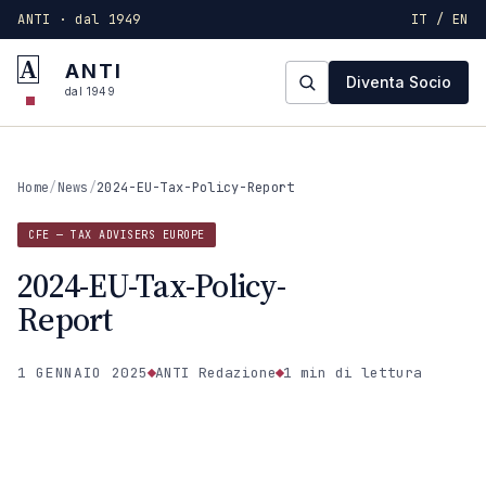
ANTI · dal 1949
IT / EN
A
ANTI
Diventa Socio
dal 1949
Home
/
News
/
2024-EU-Tax-Policy-Report
CFE — TAX ADVISERS EUROPE
2024-EU-Tax-Policy-
Report
1 GENNAIO 2025
ANTI Redazione
1 min
di lettura
CFE — TAX ADVISERS EUROPE
ANTI · MCMXLIX