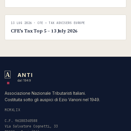
C
CFE — TAX ADVISERS EUROPE
13 LUG 2026
· CFE — TAX ADVISERS EUROPE
ANTI · MCMXLIX
CFE's Tax Top 5 – 13 July 2026
A
ANTI
dal 1949
Associazione Nazionale Tributaristi Italiani.
Costituita sotto gli auspici di Ezio Vanoni nel 1949.
MCMXLIX
C.F. 96180340588
Via Salvatore Cognetti, 33