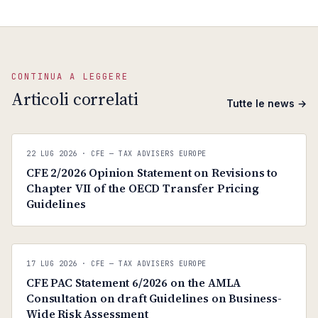
CONTINUA A LEGGERE
Articoli correlati
Tutte le news →
C
CFE — TAX ADVISERS EUROPE
22 LUG 2026
· CFE — TAX ADVISERS EUROPE
ANTI · MCMXLIX
CFE 2/2026 Opinion Statement on Revisions to
Chapter VII of the OECD Transfer Pricing
Guidelines
C
CFE — TAX ADVISERS EUROPE
17 LUG 2026
· CFE — TAX ADVISERS EUROPE
ANTI · MCMXLIX
CFE PAC Statement 6/2026 on the AMLA
Consultation on draft Guidelines on Business-
Wide Risk Assessment