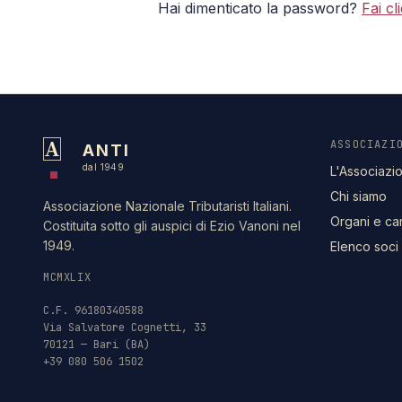
Hai dimenticato la password?
Fai c
A
ASSOCIAZI
ANTI
dal 1949
L'Associazi
Chi siamo
Associazione Nazionale Tributaristi Italiani.
Organi e ca
Costituita sotto gli auspici di Ezio Vanoni nel
1949.
Elenco soci
MCMXLIX
C.F. 96180340588
Via Salvatore Cognetti, 33
70121 — Bari (BA)
+39 080 506 1502