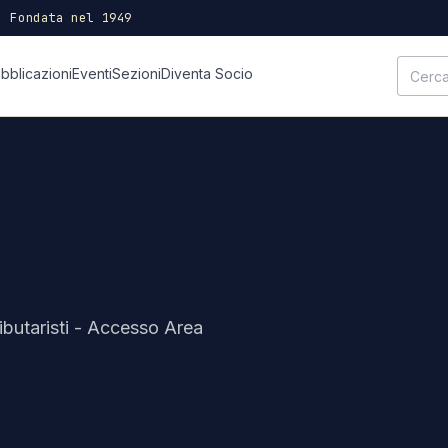
· Fondata nel 1949
bblicazioni
Eventi
Sezioni
Diventa Socio
butaristi - Accesso Area