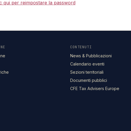
lic qui per reimpostare la password
ONE
CONTENUTI
one
News & Pubblicazioni
Calendario eventi
riche
Sezioni territoriali
Documenti pubblici
CFE Tax Advisers Europe