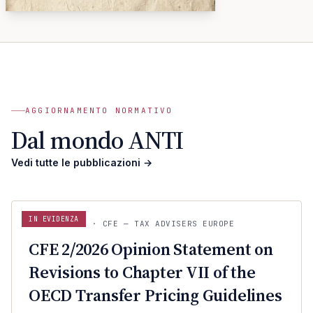
A
ANTI · ARCHIVIO
MCMXLIX
AGGIORNAMENTO NORMATIVO
Dal mondo ANTI
Vedi tutte le pubblicazioni
→
IN EVIDENZA
CFE — TAX ADVISERS EUROPE
22 LUG 2026
· CFE — TAX ADVISERS EUROPE
ANTI · MCMXLIX
CFE 2/2026 Opinion Statement on
Revisions to Chapter VII of the
OECD Transfer Pricing Guidelines