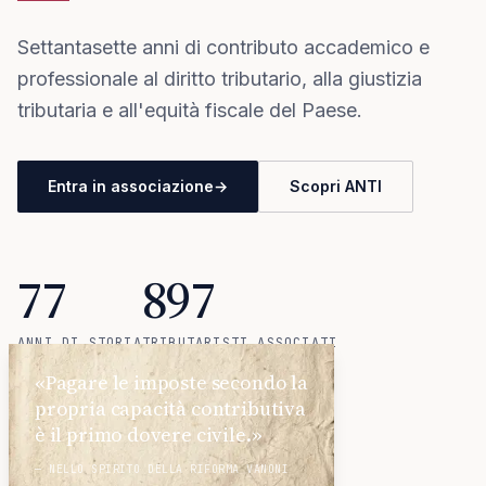
Settantasette anni di contributo accademico e
professionale al diritto tributario, alla giustizia
tributaria e all'equità fiscale del Paese.
Entra in associazione
→
Scopri ANTI
77
897
ANNI DI STORIA
TRIBUTARISTI ASSOCIATI
18
«Pagare le imposte secondo la
propria capacità contributiva
SEZIONI REGIONALI
è il primo dovere civile.»
— NELLO SPIRITO DELLA RIFORMA VANONI