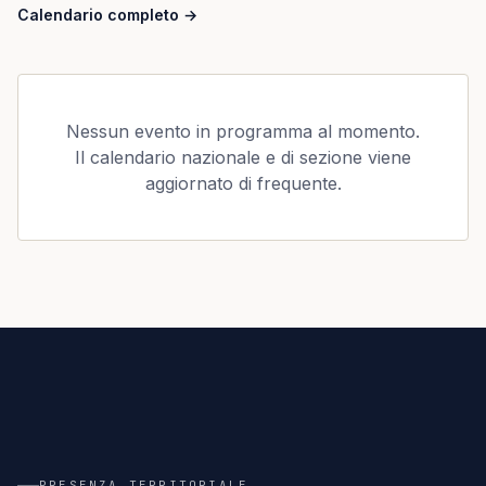
Calendario completo
→
Nessun evento in programma al momento.
Il calendario nazionale e di sezione viene
aggiornato di frequente.
A
TERRITORIO
18 SEZIONI
18
PRESENZA TERRITORIALE