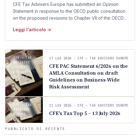
CFE Tax Advisers Europe has submitted an Opinion
Statement in response to the OECD public consultation
on the proposed revisions to Chapter VII of the OECD
Transfer Pricing Guidelines concerning intra-group
Leggi l'articolo →
services.
C
CFE — TAX
17 LUG 2026
· CFE — TAX ADVISERS EUROPE
ADVISERS
CFE PAC Statement 6/2026 on the
EUROPE
AMLA Consultation on draft
ANTI ·
MCMXLIX
Guidelines on Business-Wide
C
Risk Assessment
CFE — TAX
13 LUG 2026
· CFE — TAX ADVISERS EUROPE
ADVISERS
CFE's Tax Top 5 – 13 July 2026
EUROPE
ANTI ·
MCMXLIX
PUBBLICATO DI RECENTE