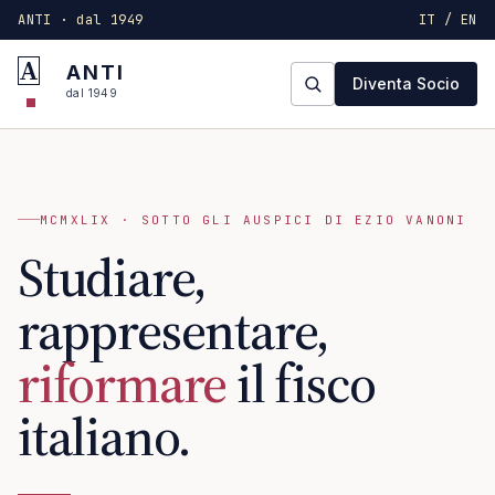
ANTI · dal 1949
IT / EN
A
ANTI
Diventa Socio
dal 1949
MCMXLIX · SOTTO GLI AUSPICI DI EZIO VANONI
Studiare,
rappresentare,
riformare
il fisco
italiano.