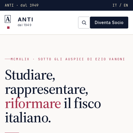
ANTI · dal 1949
IT / EN
A
ANTI
Diventa Socio
dal 1949
MCMXLIX · SOTTO GLI AUSPICI DI EZIO VANONI
Studiare,
rappresentare,
riformare
il fisco
italiano.