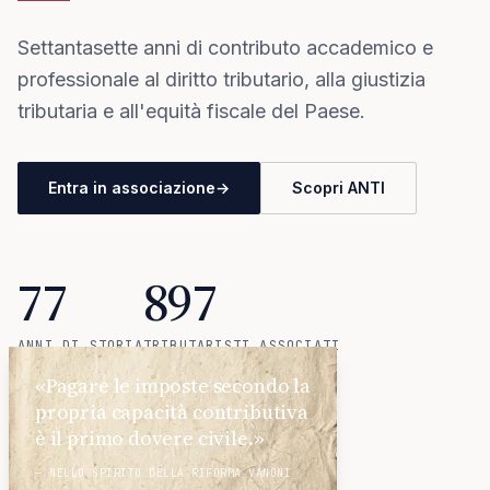
Settantasette anni di contributo accademico e
professionale al diritto tributario, alla giustizia
tributaria e all'equità fiscale del Paese.
Entra in associazione
→
Scopri ANTI
77
897
ANNI DI STORIA
TRIBUTARISTI ASSOCIATI
18
«Pagare le imposte secondo la
propria capacità contributiva
SEZIONI REGIONALI
è il primo dovere civile.»
— NELLO SPIRITO DELLA RIFORMA VANONI