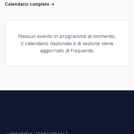
Calendario completo
→
Nessun evento in programma al momento.
Il calendario nazionale e di sezione viene
aggiornato di frequente.
A
TERRITORIO
18 SEZIONI
18
PRESENZA TERRITORIALE