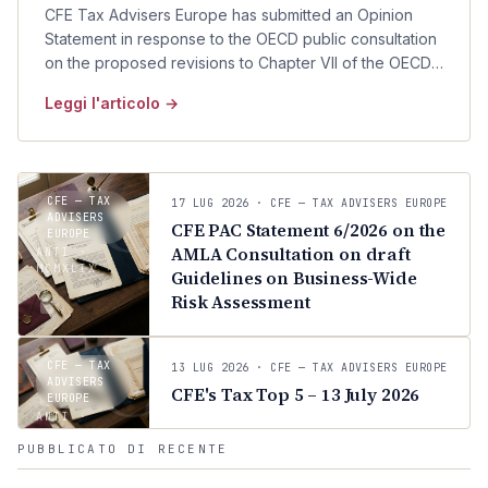
CFE Tax Advisers Europe has submitted an Opinion
Statement in response to the OECD public consultation
on the proposed revisions to Chapter VII of the OECD
Transfer Pricing Guidelines concerning intra-group
Leggi l'articolo →
services.
C
CFE — TAX
17 LUG 2026
· CFE — TAX ADVISERS EUROPE
ADVISERS
CFE PAC Statement 6/2026 on the
EUROPE
AMLA Consultation on draft
ANTI ·
MCMXLIX
Guidelines on Business-Wide
C
Risk Assessment
CFE — TAX
13 LUG 2026
· CFE — TAX ADVISERS EUROPE
ADVISERS
CFE's Tax Top 5 – 13 July 2026
EUROPE
ANTI ·
MCMXLIX
PUBBLICATO DI RECENTE