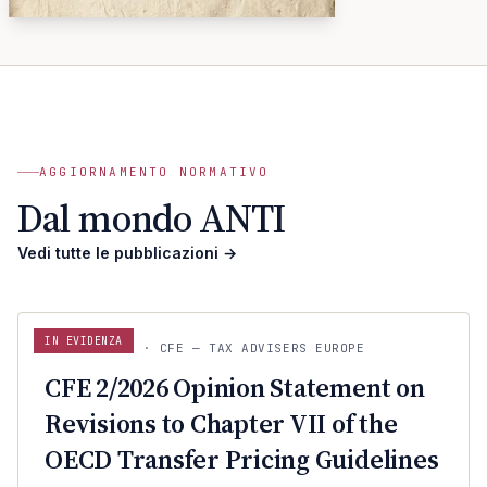
A
ANTI · ARCHIVIO
MCMXLIX
AGGIORNAMENTO NORMATIVO
Dal mondo ANTI
Vedi tutte le pubblicazioni
→
IN EVIDENZA
CFE — TAX ADVISERS EUROPE
22 LUG 2026
· CFE — TAX ADVISERS EUROPE
ANTI · MCMXLIX
CFE 2/2026 Opinion Statement on
Revisions to Chapter VII of the
OECD Transfer Pricing Guidelines