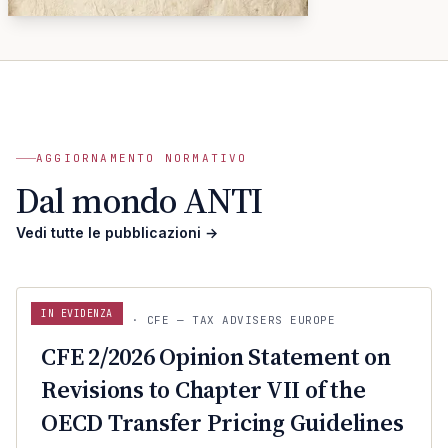
A
ANTI · ARCHIVIO
MCMXLIX
AGGIORNAMENTO NORMATIVO
Dal mondo ANTI
Vedi tutte le pubblicazioni
→
IN EVIDENZA
CFE — TAX ADVISERS EUROPE
22 LUG 2026
· CFE — TAX ADVISERS EUROPE
ANTI · MCMXLIX
CFE 2/2026 Opinion Statement on
Revisions to Chapter VII of the
OECD Transfer Pricing Guidelines