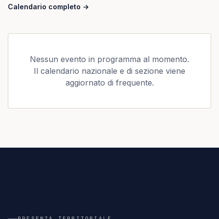
Calendario completo
→
Nessun evento in programma al momento.
Il calendario nazionale e di sezione viene
aggiornato di frequente.
A
TERRITORIO
18 SEZIONI
18
PRESENZA TERRITORIALE