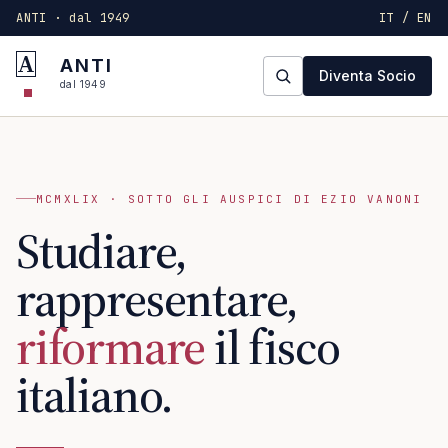
ANTI · dal 1949
IT / EN
A
ANTI
Diventa Socio
dal 1949
MCMXLIX · SOTTO GLI AUSPICI DI EZIO VANONI
Studiare,
rappresentare,
riformare
il fisco
italiano.