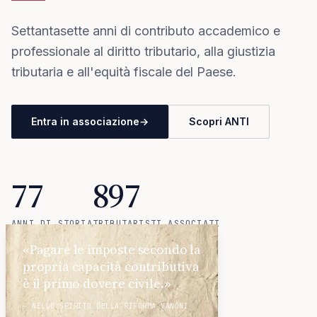
Settantasette anni di contributo accademico e
professionale al diritto tributario, alla giustizia
tributaria e all'equità fiscale del Paese.
Entra in associazione
→
Scopri ANTI
77
897
ANNI DI STORIA
TRIBUTARISTI ASSOCIATI
18
«Pagare le imposte secondo la
propria capacità contributiva
SEZIONI REGIONALI
è il primo dovere civile.»
— NELLO SPIRITO DELLA RIFORMA VANONI