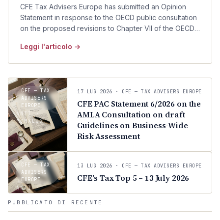
CFE Tax Advisers Europe has submitted an Opinion
Statement in response to the OECD public consultation
on the proposed revisions to Chapter VII of the OECD
Transfer Pricing Guidelines concerning intra-group
Leggi l'articolo →
services.
C
CFE — TAX
17 LUG 2026
· CFE — TAX ADVISERS EUROPE
ADVISERS
CFE PAC Statement 6/2026 on the
EUROPE
AMLA Consultation on draft
ANTI ·
MCMXLIX
Guidelines on Business-Wide
C
Risk Assessment
CFE — TAX
13 LUG 2026
· CFE — TAX ADVISERS EUROPE
ADVISERS
CFE's Tax Top 5 – 13 July 2026
EUROPE
ANTI ·
MCMXLIX
PUBBLICATO DI RECENTE